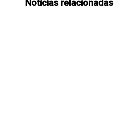
Noticias relacionadas
CURSOS, SIMPOSIOS, CONGRESOS
NOTICIAS
PROPUESTAS LABORALES
INTERNAL NOTICE LARCARE No.