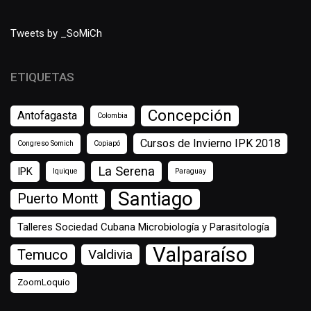
Tweets by _SoMiCh
ETIQUETAS
Concepción
Antofagasta
Colombia
Cursos de Invierno IPK 2018
Congreso Somich
Copiapó
La Serena
IPK
Iquique
Paraguay
Santiago
Puerto Montt
Talleres Sociedad Cubana Microbiología y Parasitología
Valparaíso
Temuco
Valdivia
ZoomLoquio