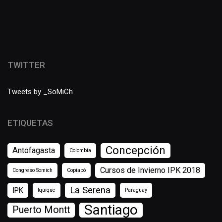
TWITTER
Tweets by _SoMiCh
ETIQUETAS
Concepción
Antofagasta
Colombia
Cursos de Invierno IPK 2018
Congreso Somich
Copiapó
La Serena
IPK
Iquique
Paraguay
Santiago
Puerto Montt