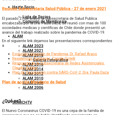
Hazte Socio
Reunión Subsecretaria Salud Pública - 27 de enero 2021
Lista de Socios
El pasado 27 de enero, la Subsecretaria de Salud Publica
Comisión de Membresía
encabezada por la Dra. Paula Daza, se reunió con mas de 100
sociedades medicas y científicas de Chile donde presentó un
avance del trabajo realizado sobre la pandemia de COVID-19.
ALAM
En el siguiente link dejamos las presentaciones correspondientes
a
ALAM 2023
ALAM 2021
Evolución Situación de Pandemia, Dr. Rafael Araos
ALAM 2018
Residencias Sanitarias, Camila Gotelli
Galería Fotográfica
Respuesta de la Subsecretaria de Redes Asistenciales,
ALAM 2016
Claudio Robles
ALAM 2014
Plan de Vacunación contra SARS-CoV-2, Dra. Paula Daza
ALAM 2012
ALAM 2010
Plan de acción Ministerio de Salud
ALAM 2008
ALAM 2006
¿Qué es?
SOMICHTV
El Nuevo Coronavirus COVID-19 es una cepa de la familia de