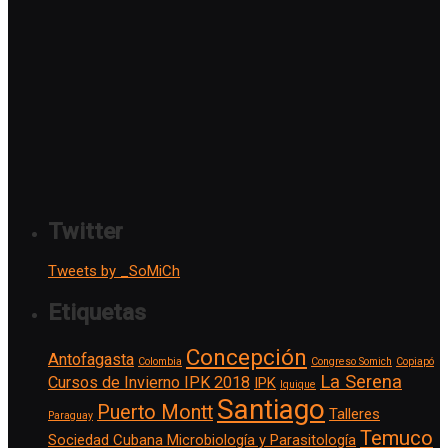
Twitter
Tweets by _SoMiCh
Etiquetas
Concepción
Antofagasta
Colombia
Congreso Somich
Copiapó
La Serena
Cursos de Invierno IPK 2018
IPK
Iquique
Santiago
Puerto Montt
Talleres
Paraguay
Temuco
Sociedad Cubana Microbiología y Parasitología