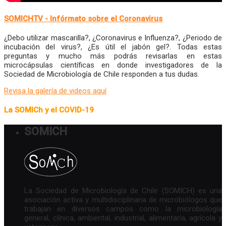
SOMICHTV - Infórmato sobre el Coronavirus
¿Debo utilizar mascarilla?, ¿Coronavirus e Influenza?, ¿Periodo de
incubación del virus?, ¿Es útil el jabón gel?. Todas estas
preguntas y mucho más podrás revisarlas en estas
microcápsulas científicas en donde investigadores de la
Sociedad de Microbiología de Chile responden a tus dudas.
Revisa la galería de videos aquí
La SOMICh y el COVID-19
SOMICH
La Sociedad de Microbiología de Chile (SOMICH) es una
asociación activa y multidisciplinaria de microbiólogos que
trabajan en diversos campos como la microbiología
general, clínica, ambiental, industrial, alimentaría, agrícola y