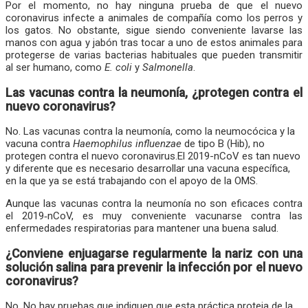
Por el momento, no hay ninguna prueba de que el nuevo
coronavirus infecte a animales de compañía como los perros y
los gatos. No obstante, sigue siendo conveniente lavarse las
manos con agua y jabón tras tocar a uno de estos animales para
protegerse de varias bacterias habituales que pueden transmitir
al ser humano, como
E. coli
y
Salmonella
.
Las vacunas contra la neumonía, ¿protegen contra el
nuevo coronavirus?
No. Las vacunas contra la neumonía, como la neumocócica y la
vacuna contra
Haemophilus influenzae
de tipo B (Hib), no
protegen contra el nuevo coronavirus.El 2019-nCoV es tan nuevo
y diferente que es necesario desarrollar una vacuna específica,
en la que ya se está trabajando con el apoyo de la OMS.
Aunque las vacunas contra la neumonía no son eficaces contra
el 2019‑nCoV, es muy conveniente vacunarse contra las
enfermedades respiratorias para mantener una buena salud.
¿Conviene enjuagarse regularmente la nariz con una
solución salina para prevenir la infección por el nuevo
coronavirus?
No. No hay pruebas que indiquen que esta práctica proteja de la