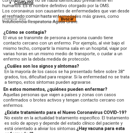
coronavirus que no se había identificado previamente en
Contacto
humanos. Es el nombre definitivo otorgado por la OMS.
Los coronavirus son causantes de enfermedades que van desde
el resfriado común hasta enfermedades más graves, como
Insuficiencia Respiratoria Aguda Grave.
¿Cómo se contagia?
El virus se transmite de persona a persona cuando tiene
contacto cercano con un enfermo. Por ejemplo, al vivir bajo el
mismo techo, compartir la misma sala en un hospital, viajar por
varias horas en un mismo medio de transporte, o cuidar a un
enfermo sin la debida medida de protección.
¿Cuáles son los signos y síntomas?
En la mayoría de los casos se ha presentado fiebre sobre 38°
grados, tos, dificultad para respirar. Si la enfermedad no se trata
a tiempo, estos síntomas pueden agravarse.
En estos momentos, ¿quiénes pueden enfermar?
Aquellas personas que viajen a países y zonas con casos
confirmados o brotes activos y tengan contacto cercano con
enfermos.
¿Existe tratamiento para el Nuevo Coronavirus COVID-19?
No existe en la actualidad tratamiento específico. El tratamiento
es solo de apoyo y depende del estado clínico del paciente y
está orientado a aliviar los síntomas.
¿Hay vacuna para esta