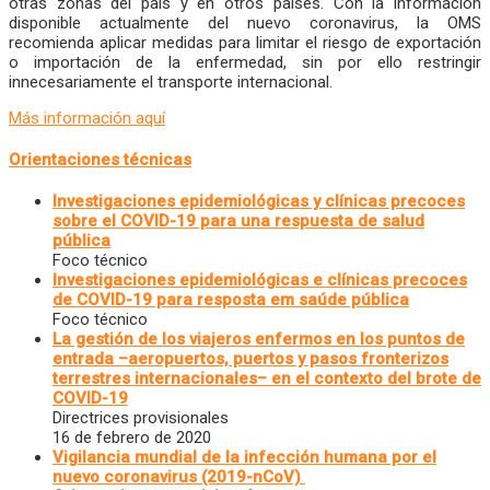
otras zonas del país y en otros países. Con la información
disponible actualmente del nuevo coronavirus, la OMS
recomienda aplicar medidas para limitar el riesgo de exportación
o importación de la enfermedad, sin por ello restringir
innecesariamente el transporte internacional.
Más información aquí
Orientaciones técnicas
Investigaciones epidemiológicas y clínicas precoces
sobre el COVID-19 para una respuesta de salud
pública
Foco técnico
Investigaciones epidemiológicas e clínicas precoces
de COVID-19 para resposta em saúde pública
Foco técnico
La gestión de los viajeros enfermos en los puntos de
entrada –aeropuertos, puertos y pasos fronterizos
terrestres internacionales– en el contexto del brote de
COVID-19
Directrices provisionales
16 de febrero de 2020
Vigilancia mundial de la infección humana por el
nuevo coronavirus (2019-nCoV)