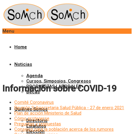
Menu
Home
Noticias
Agenda
Cursos, Simposios, Congresos
Información sobre COVID-19
PROPUESTAS LABORALES
Becas
Comité Coronavirus
Reunión Subsecretaria Salud Pública - 27 de enero 2021
Quiénes Somos
Plan de acción Ministerio de Salud
Cómo protegerse
Directorio
Preguntas y respuestas
Estatutos
Consejos para la población acerca de los rumores
Elección