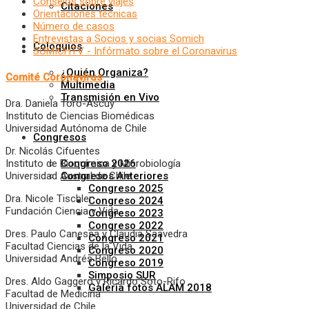
Consejos sobre viajes
Citaciones
Orientaciones técnicas
Número de casos
Entrevistas a Socios y socias Somich
Coloquios
SOMICHTV - Infórmato sobre el Coronavirus
¿Quién Organiza?
Comité Coronavirus
Multimedia
Transmisión en Vivo
Dra. Daniela Toro-Ascuy
Instituto de Ciencias Biomédicas
Universidad Autónoma de Chile
Congresos
Dr. Nicolás Cifuentes
Instituto de Bioquímica y Microbiología
Congreso 2026
Universidad Austral de Chile
Congresos Anteriores
Congreso 2025
Dra. Nicole Tischler
Congreso 2024
Fundación Ciencia y Vida
Congreso 2023
Congreso 2022
Dres. Paulo Canessa y Claudia Saavedra
Congreso 2021
Facultad Ciencias de la Vida
Congreso 2020
Universidad Andrés Bello
Congreso 2019
Simposio SUR
Dres. Aldo Gaggero y Ricardo Soto-Rifo
Galería fotos ALAM 2018
Facultad de Medicina
Universidad de Chile