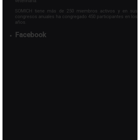
veterinaria.
SOMICH tiene más de 250 miembros activos y en sus
congresos anuales ha congregado 450 participantes en los
años.
Facebook