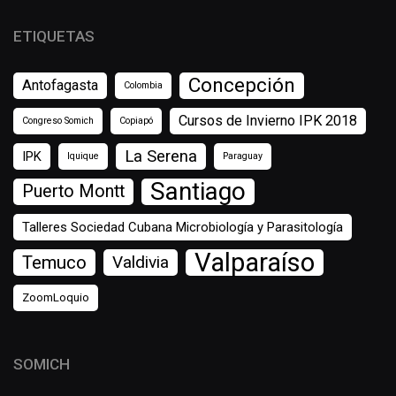
ETIQUETAS
Concepción
Antofagasta
Colombia
Cursos de Invierno IPK 2018
Congreso Somich
Copiapó
La Serena
IPK
Iquique
Paraguay
Santiago
Puerto Montt
Talleres Sociedad Cubana Microbiología y Parasitología
Valparaíso
Temuco
Valdivia
ZoomLoquio
SOMICH