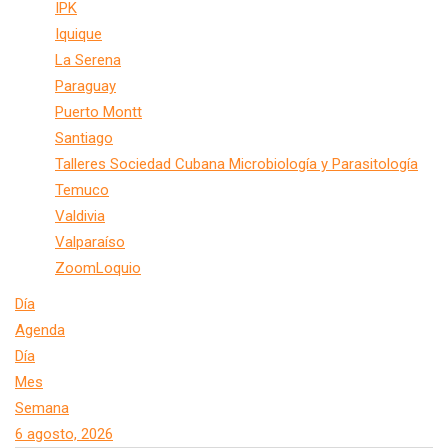
IPK
Iquique
La Serena
Paraguay
Puerto Montt
Santiago
Talleres Sociedad Cubana Microbiología y Parasitología
Temuco
Valdivia
Valparaíso
ZoomLoquio
Día
Agenda
Día
Mes
Semana
6 agosto, 2026